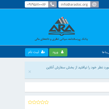
09195810086
info@aradoc.org
با ما
ورود
ثبت نام
رد نظر خود را نیافتید از بخش سفارش آنلاین
×