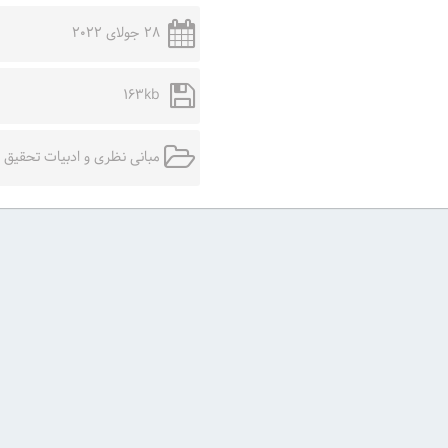
28 جولای 2022
163kb
مبانی نظری و ادبیات تحقیق